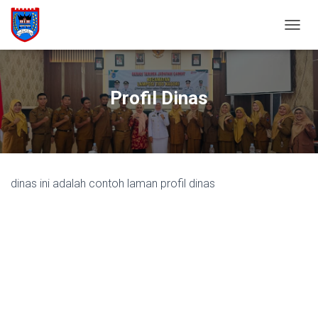
T
O
G
G
L
Profil Dinas
E
N
A
V
I
G
dinas ini adalah contoh laman profil dinas
A
S
I