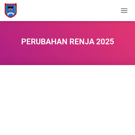
T
O
G
G
L
PERUBAHAN RENJA 2025
E
N
A
V
I
G
A
S
I