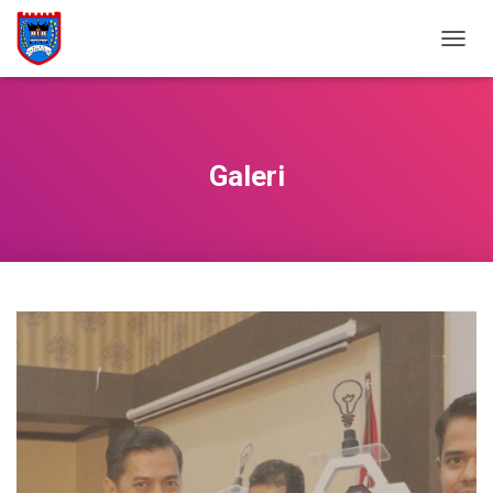
Penyerahan Anugerah Kecamatan Terinovasi se Kota Payakumbuh
T
O
G
G
L
E
Galeri
N
A
V
I
G
A
S
I