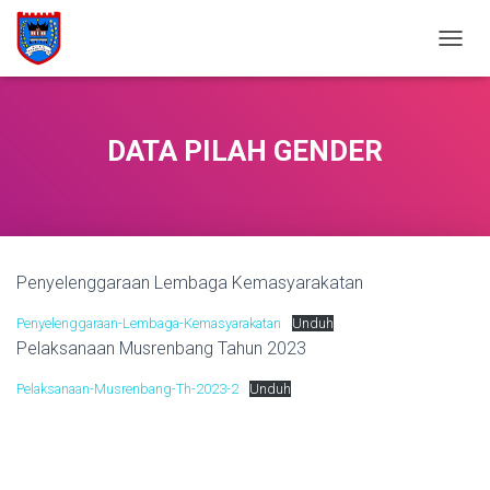
T
O
G
G
L
DATA PILAH GENDER
E
N
A
V
I
G
Penyelenggaraan Lembaga Kemasyarakatan
A
S
Penyelenggaraan-Lembaga-Kemasyarakatan
Unduh
I
Pelaksanaan Musrenbang Tahun 2023
Pelaksanaan-Musrenbang-Th-2023-2
Unduh